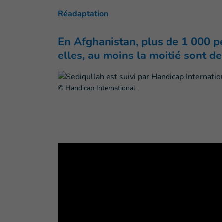
Réadaptation
En Afghanistan, plus de 1 000 p
elles, au moins la moitié sont d
© Handicap International