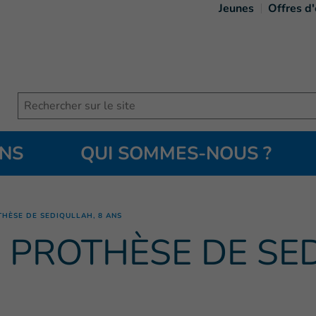
Jeunes
Offres d
Search
ONS
QUI SOMMES-NOUS ?
(
Page courante
)
HÈSE DE SEDIQULLAH, 8 ANS
 PROTHÈSE DE SED