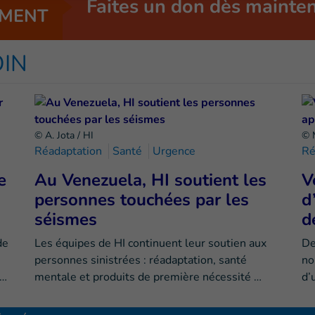
Faites un don dès mainte
MENT
OIN
© A. Jota / HI
© 
Réadaptation
Santé
Urgence
Ré
e
Au Venezuela, HI soutient les
V
personnes touchées par les
d
séismes
d
de
Les équipes de HI continuent leur soutien aux
De
personnes sinistrées : réadaptation, santé
no
e…
mentale et produits de première nécessité …
d’