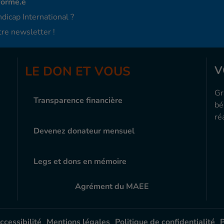
formé.e
dicap International ?
re newsletter !
LE DON ET VOUS
V
Gr
Transparence financière
bé
ré
Devenez donateur mensuel
Legs et dons en mémoire
Agrément du MAEE
ccessibilité
Mentions légales
Politique de confidentialité
P