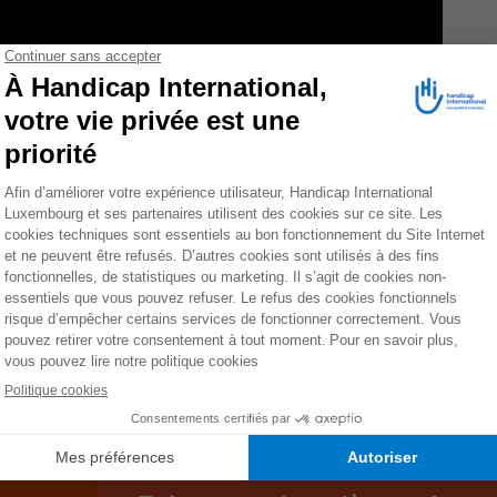
 reçu une prothèse après avoir perdu sa jambe dans
 Il est venu avec son père au centre de réadaptation de