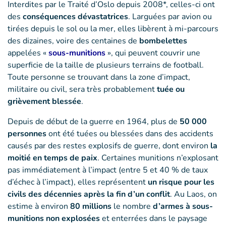
Interdites par le Traité d’Oslo depuis 2008*, celles-ci ont
des
conséquences dévastatrices
. Larguées par avion ou
tirées depuis le sol ou la mer, elles libèrent à mi-parcours
des dizaines, voire des centaines de
bombelettes
appelées «
sous-munitions
», qui peuvent couvrir une
superficie de la taille de plusieurs terrains de football.
Toute personne se trouvant dans la zone d’impact,
militaire ou civil, sera très probablement
tuée ou
grièvement blessée
.
Depuis de début de la guerre en 1964, plus de
50 000
personnes
ont été tuées ou blessées dans des accidents
causés par des restes explosifs de guerre, dont environ
la
moitié en temps de paix
. Certaines munitions n’explosant
pas immédiatement à l’impact (entre 5 et 40 % de taux
d’échec à l’impact), elles représentent
un risque pour les
civils des décennies après la fin d’un conflit
. Au Laos, on
estime à environ
80 millions
le nombre
d’armes à sous-
munitions non explosées
et enterrées dans le paysage