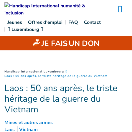
Goto main content
Na
Jeunes
Offres d'emploi
FAQ
Contact
Luxembourg
JE FAIS
UN DON
You are here :
Handicap International Luxembourg
(
Page courant
Laos : 50 ans après, le triste héritage de la guerre du Vietnam
Laos : 50 ans après, le triste
héritage de la guerre du
Vietnam
Mines et autres armes
Laos
Vietnam