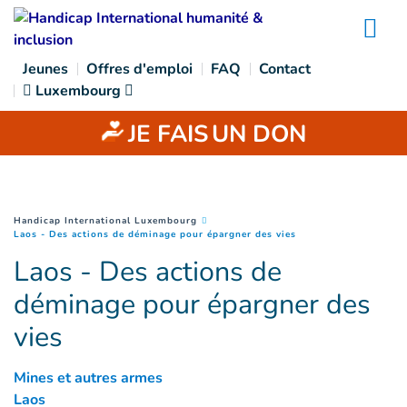
Goto main content
Na
Jeunes
Offres d'emploi
FAQ
Contact
Luxembourg
JE FAIS
UN DON
You are here :
Handicap International Luxembourg
(
Page courante
)
Laos - Des actions de déminage pour épargner des vies
Laos - Des actions de
déminage pour épargner des
vies
Mines et autres armes
Laos