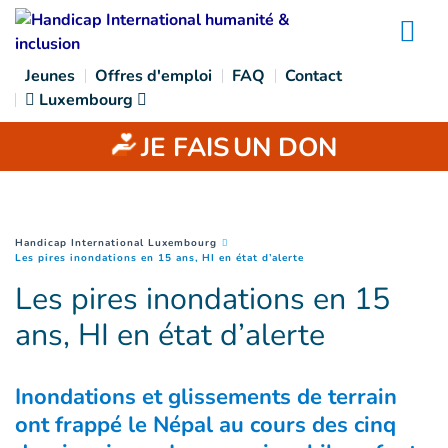
Goto main content
Na
Jeunes
Offres d'emploi
FAQ
Contact
Luxembourg
JE FAIS
UN DON
You are here :
Handicap International Luxembourg
(
Page courante
)
Les pires inondations en 15 ans, HI en état d’alerte
Les pires inondations en 15
ans, HI en état d’alerte
Inondations et glissements de terrain
ont frappé le Népal au cours des cinq