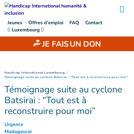
Goto main content
Na
Jeunes
Offres d'emploi
FAQ
Contact
Luxembourg
JE FAIS
UN DON
You are here :
Handicap International Luxembourg
(
Pa
Témoignage suite au cyclone Batsirai : “Tout est à reconstruire pour moi”
Témoignage suite au cyclone
Batsirai : “Tout est à
reconstruire pour moi”
Urgence
Madagascar