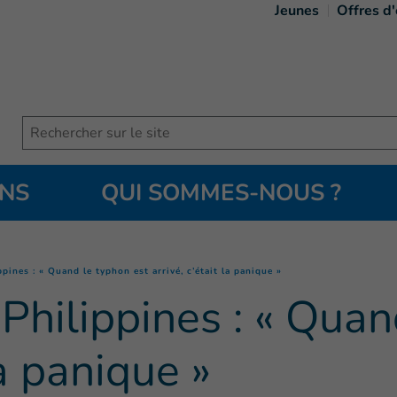
Jeunes
Offres d
Search
ONS
QUI SOMMES-NOUS ?
(
Page courante
)
ines : « Quand le typhon est arrivé, c’était la panique »
hilippines : « Quan
la panique »