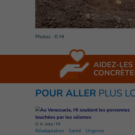
Photos : © HI
AIDEZ-LES
CONCRÈTE
POUR ALLER
PLUS L
© A. Jota / HI
Réadaptation
Santé
Urgence