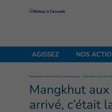
Goto main content
AGISSEZ
NOS ACTI
You are here :
Handicap International Luxembourg
Mangkhut aux Philipp
Mangkhut aux P
arrivé, c’était 