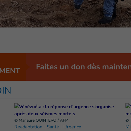
Faites un don dès mainte
MENT
OIN
© Manaure QUINTERO / AFP
© 
Réadaptation
Santé
Urgence
Mi