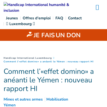
Goto main content
Na
Jeunes
Offres d'emploi
FAQ
Contact
Luxembourg
JE FAIS
UN DON
You are here :
Handicap International Luxembourg
(
Page cou
Comment l’«effet domino» a anéanti le Yémen : nouveau rapport HI
Comment l’«effet domino» a
anéanti le Yémen : nouveau
rapport HI
Mines et autres armes
Mobilisation
Yémen