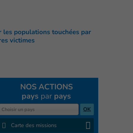
r les populations touchées par
res victimes
NOS ACTIONS
pays
par
pays
Pays
OK
Choisir un pays
Carte des missions