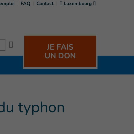
'emploi
FAQ
Contact
Luxembourg
Search
JE FAIS
UN DON
 du typhon