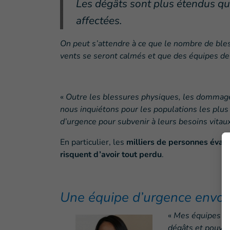
Les dégâts sont plus étendus q
affectées.
On peut s’attendre à ce que le nombre de ble
vents se seront calmés et que des équipes de
«
Outre les blessures physiques, les dommages
nous inquiétons pour les populations les plus
d’urgence pour subvenir à leurs besoins vitau
En particulier, les
milliers de personnes évac
risquent d’avoir tout perdu
.
Une équipe d’urgence envoy
«
Mes équipes v
dégâts et pouvo