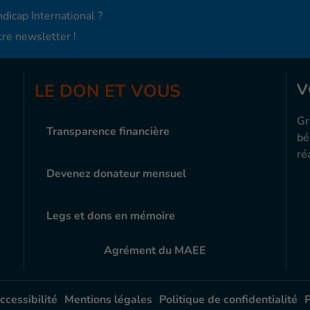
dicap International ?
re newsletter !
LE DON ET VOUS
V
Gr
Transparence financière
bé
ré
Devenez donateur mensuel
Legs et dons en mémoire
Agrément du MAEE
ccessibilité
Mentions légales
Politique de confidentialité
P