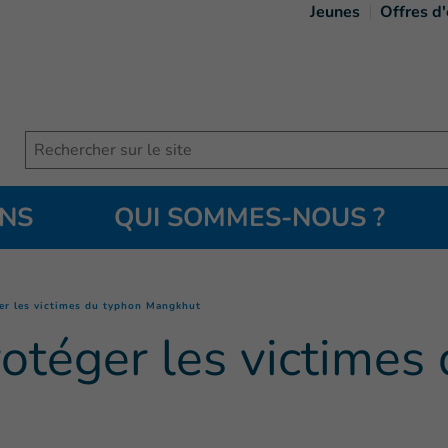
Jeunes
Offres d
Search
ONS
QUI SOMMES-NOUS ?
(
Page courante
)
ger les victimes du typhon Mangkhut
protéger les victimes