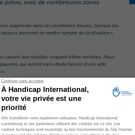
ue prévu, avec de nombreuses zones
ssés augmente dans les prochaines heures, lorsque les
 secours pourront se rendre compte de la situation
».
 causés aux récoltes risquent d’être terribles. Nous
 pauvres, qui auront sans doute besoin d’une aide
x
».
uées
et qui attendent de pouvoir rentrer chez elles
ée dans le Nord du pays
ont
partir dès ce soir au Nord du pays
, pour évaluer les
ir
venir en urgence en aide aux plus vulnérables
, qui