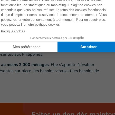
s impactés durant ce genre de catastrophe.
l a été impossible d’établir le contact avec certaines
ommunications ont été coupées, de nombreuses routes
bles et les vents soufflent encore très fort
».
ce doivent également décoller de France ce samedi,
ésentes aux Philippines.
 à au moins 2 000 ménages
. Elle s’apprête à évaluer,
sentes sur place, les besoins vitaux et les besoins de
Faites un don dès mainte