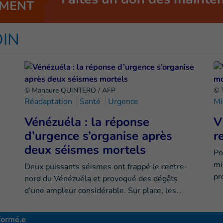
MENT
OIN
© Manaure QUINTERO / AFP
© 
Réadaptation
Santé
Urgence
Mi
Vénézuéla : la réponse
V
d’urgence s’organise après
r
deux séismes mortels
Po
mi
Deux puissants séismes ont frappé le centre-
pr
nord du Vénézuéla et provoqué des dégâts
d’une ampleur considérable. Sur place, les…
formé.e