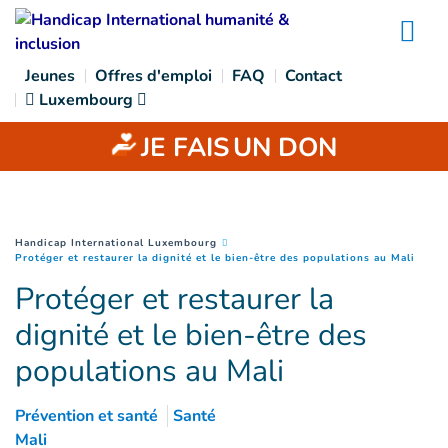
Goto main content
Na
Jeunes
Offres d'emploi
FAQ
Contact
Luxembourg
JE FAIS
UN DON
You are here :
Handicap International Luxembourg
(
Page
Protéger et restaurer la dignité et le bien-être des populations au Mali
Protéger et restaurer la
dignité et le bien-être des
populations au Mali
Prévention et santé
Santé
Mali