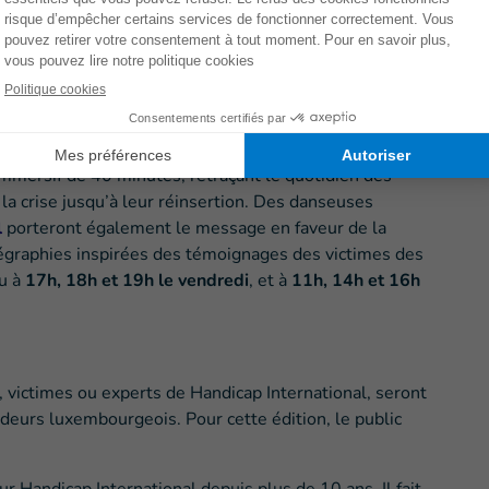
ura lieu sur deux jours. La première journée,
le vendredi
nes et aux entreprises qui souhaitent
découvrir en
moyen de sensibiliser les salariés et les élèves. Les
s.gle/5U6UiCe6nK1sv45N9
sera ouverte au public, comme habituellement.
mmersif de 40 minutes, retraçant le quotidien des
la crise jusqu’à leur réinsertion. Des danseuses
l
porteront également le message en faveur de la
orégraphies inspirées des témoignages des victimes des
u à
17h, 18h et 19h le vendredi
, et à
11h, 14h et 16h
victimes ou experts de Handicap International, seront
cideurs luxembourgeois. Pour cette édition, le public