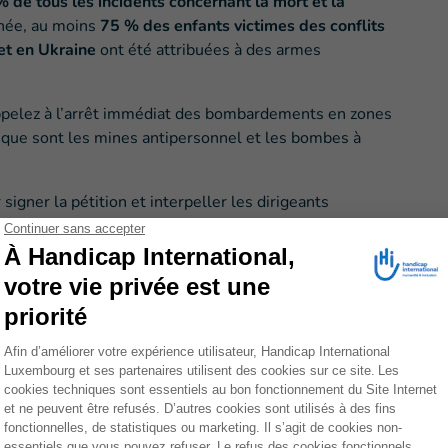
 de tous les incidents concernant la mort et la
née, au moins
75 % des enfants victimes des conflits
et en Ukraine
ont été attribuées à des armes
appelez à l’arrêt immédiat des bombardements en zones
es que sont les mines antipersonnel et les bombes à
r signer la pétition et interpeller les dirigeants
x et protéger les civils.
 pour interpeller le gouvernement luxembourgeois à
lomatique quant à la protection des civils dans les
s de lutte contre les injustices
re Pyramide solidaire, symbole de solidarité et de