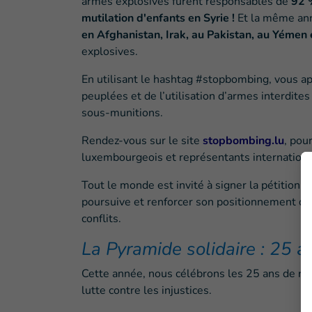
armes explosives furent responsables de
92 %
mutilation d'enfants en Syrie !
Et la même an
en Afghanistan, Irak, au Pakistan, au Yémen 
explosives.
En utilisant le hashtag #stopbombing, vous 
peuplées et de l’utilisation d’armes interdit
sous-munitions.
Rendez-vous sur le site
stopbombing.lu
, pou
luxembourgeois et représentants internationau
Tout le monde est invité à signer la pétition
poursuive et renforcer son positionnement dip
conflits.
La Pyramide solidaire : 25 an
Cette année, nous célébrons les 25 ans de not
lutte contre les injustices.