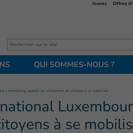
Jeunes
Offres d
Search
ONS
QUI SOMMES-NOUS ?
(
Page courant
nal Luxembourg appelle les citoyennes et citoyens à se mobiliser
rnational Luxembour
citoyens à se mobilis