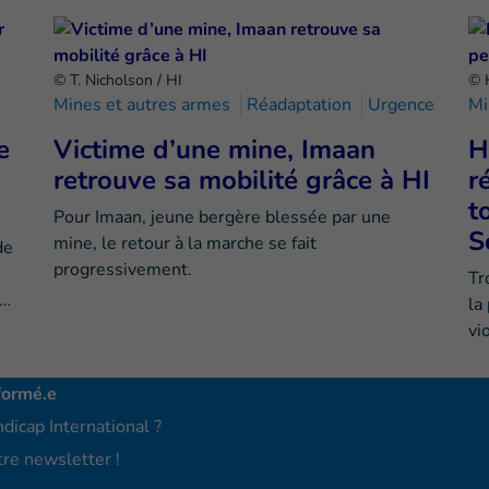
© T. Nicholson / HI
© 
Mines et autres armes
Réadaptation
Urgence
Mi
e
Victime d’une mine, Imaan
H
retrouve sa mobilité grâce à HI
r
t
Pour Imaan, jeune bergère blessée par une
S
mine, le retour à la marche se fait
de
progressivement.
Tr
e…
la
vi
formé.e
dicap International ?
re newsletter !