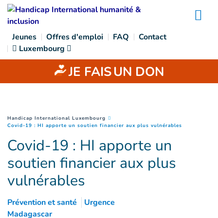
Goto main content
Na
Jeunes
Offres d'emploi
FAQ
Contact
Luxembourg
JE FAIS
UN DON
You are here :
Handicap International Luxembourg
(
Page couran
Covid-19 : HI apporte un soutien financier aux plus vulnérables
Covid-19 : HI apporte un
soutien financier aux plus
vulnérables
Prévention et santé
Urgence
Madagascar