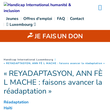
Goto main content
Na
Jeunes
Offres d'emploi
FAQ
Contact
Luxembourg
JE FAIS
UN DON
You are here :
Handicap International Luxembourg
(
Pa
« REYADAPTASYON, ANN FÈ L MACHE : faisons avancer la réadaptation »
« REYADAPTASYON, ANN FÈ
L MACHE : faisons avancer la
réadaptation »
Réadaptation
Haïti