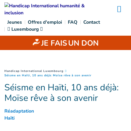
Goto main content
Na
Jeunes
Offres d'emploi
FAQ
Contact
Luxembourg
JE FAIS
UN DON
You are here :
Handicap International Luxembourg
(
Page courante
)
Séisme en Haïti, 10 ans déjà: Moïse rêve à son avenir
Séisme en Haïti, 10 ans déjà:
Moïse rêve à son avenir
Réadaptation
Haïti