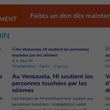
Faites un don dès mainte
MENT
OIN
© A. Jota / HI
© 
Réadaptation
Santé
Urgence
Ré
e
Au Venezuela, HI soutient les
V
personnes touchées par les
d
séismes
d
de
Les équipes de HI continuent leur soutien aux
De
personnes sinistrées : réadaptation, santé
no