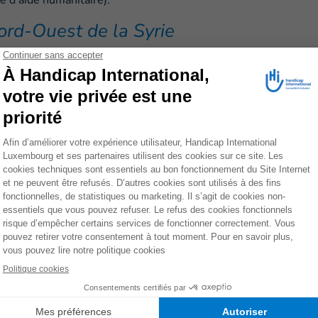
e d'aide humanitaire).
ord-Ouest de la Syrie
 mentale et soutien psychosocial
t d'Alep Nord, les équipes de santé HI (personnel HI et
13 hôpitaux (Ma'arrat Tamasrin, Al-Kinanah, Salqin, Al-
Idleb, l'hôpital Al-Ramah, l'hôpital Aqrabat, l'hôpital
et Bab Al Hawa) en plus de 13 abris collectifs.
rocéder à une évaluation physique urgente et de
y compris l'éducation des bénéficiaires et des
potentielle due à la blessure, en plus de fournir des
remiers soins psychologiques ont également été
t bénéficié de services de réadaptation pour un total
’aide à la mobilité (fauteuils roulants, matelas pour
lanche de transfert, écharpe de bras, écharpe d'épaule,
rpes de bras et d’épaules, béquilles et déambulateurs…)