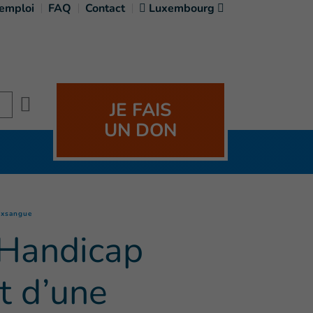
'emploi
FAQ
Contact
Luxembourg
Search
JE FAIS
UN DON
(
Page courante
)
 exsangue
 Handicap
t d’une