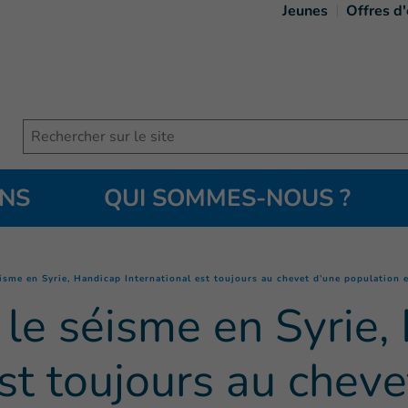
Jeunes
Offres d
Search
ONS
QUI SOMMES-NOUS ?
éisme en Syrie, Handicap International est toujours au chevet d’une population
 le séisme en Syrie,
est toujours au cheve