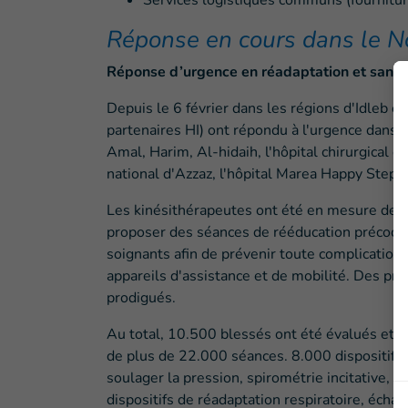
Services logistiques communs (fournitur
Réponse en cours dans le N
Réponse d’urgence en réadaptation et santé
Depuis le 6 février dans les régions d'Idleb e
partenaires HI) ont répondu à l'urgence dans 
Amal, Harim, Al-hidaih, l'hôpital chirurgical d'
national d'Azzaz, l'hôpital Marea Happy Steps 
Les kinésithérapeutes ont été en mesure de p
proposer des séances de rééducation précoce, 
soignants afin de prévenir toute complication 
appareils d'assistance et de mobilité. Des p
prodigués.
Au total, 10.500 blessés ont été évalués et on
de plus de 22.000 séances. 8.000 dispositifs d
soulager la pression, spirométrie incitative, p
dispositifs de réadaptation respiratoire, écha