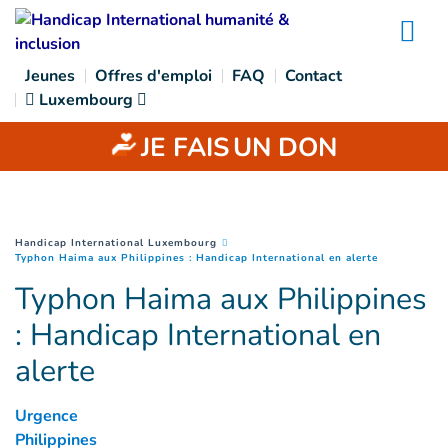
Goto main content
Na
Jeunes
Offres d'emploi
FAQ
Contact
Luxembourg
JE FAIS
UN DON
You are here :
Handicap International Luxembourg
(
Page coura
Typhon Haima aux Philippines : Handicap International en alerte
Typhon Haima aux Philippines
: Handicap International en
alerte
Urgence
Philippines