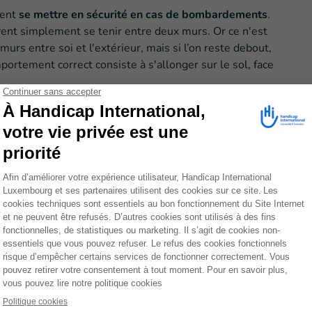
ment
se mettre en sécurité en cas de bombardements
.
ent simplement se tenir entre deux murs. Or ce n'est
x murs entre soi et l'extérieur, mais si l’on reste debout,
ortement correct consiste à s'allonger sur le sol, face
ns, puis nous demandons aux enfants de réaliser un
nnes à mobilité réduite
. En croisant leurs bras avec
suffisamment robuste pour transporter une personne qui
ines
, puis nous leur expliquons où elles peuvent se
taires, des bâtiments détruits, des champs désertés,
euvent être contaminés par des mines ou des munitions
oi
ils ne doivent pas s’en approcher
et que s'ils
eut être dangereux.
utes les situations
'endroit où l'on se trouve pendant une attaque. Nous