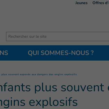
Jeunes
Offres d
Search
ONS
QUI SOMMES-NOUS ?
(
Page courante
)
ts plus souvent exposés aux dangers des engins explosifs
enfants plus souvent
gins explosifs