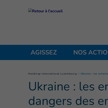
Goto main content
AGISSEZ
NOS ACTI
You are here :
Handicap International Luxembourg
Ukraine : les enfan
Ukraine : les 
dangers des en