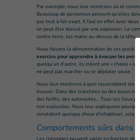
Par exemple, nous leur montrons où et com
Beaucoup de personnes pensent qu'elles doiv
pas tout à fait exact. Il faut en effet avoir deu
on peut être blessé par une explosion. Le comp
contre terre, les mains au-dessus de la tête.
Nous faisons la démonstration de ces positio
exercice pour apprendre à évacuer les perso
quelqu’un d’autre, ils créent une « chaise » 
ne peut pas marcher ou se déplacer seule.
Nous leur montrons à quoi ressemblent les
m
trouver. Dans des tranchées ou des bases mili
des forêts, des autoroutes… Tous ces lieux p
non explosées. Nous leur expliquons pourqu
constatent quelque chose d'inhabituel, cela p
Comportements sûrs dans to
Les consignes peuvent varier en fonction de l