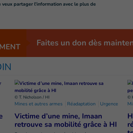
e veux partager l'information avec le plus de
Faites un don dès mainte
MENT
OIN
© T. Nicholson / HI
© 
Mines et autres armes
Réadaptation
Urgence
Mi
e
Victime d’une mine, Imaan
H
retrouve sa mobilité grâce à HI
r
t