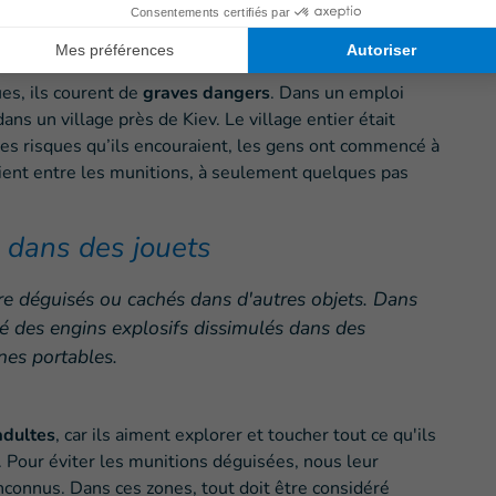
ils sont en voiture, à la maison ou dans la rue,
u comment vérifier si la voie est libre.
es, ils courent de
graves dangers
. Dans un emploi
ans un village près de Kiev. Le village entier était
es risques qu’ils encouraient, les gens ont commencé à
ient entre les munitions, à seulement quelques pas
 dans des jouets
tre déguisés ou cachés dans d'autres objets. Dans
é des engins explosifs dissimulés dans des
nes portables.
adultes
, car ils aiment explorer et toucher tout ce qu'ils
s. Pour éviter les munitions déguisées, nous leur
nconnus. Dans ces zones, tout doit être considéré