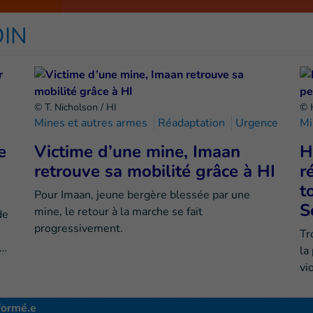
OIN
© T. Nicholson / HI
© 
Mines et autres armes
Réadaptation
Urgence
Mi
e
Victime d’une mine, Imaan
H
retrouve sa mobilité grâce à HI
r
t
Pour Imaan, jeune bergère blessée par une
S
mine, le retour à la marche se fait
de
progressivement.
Tr
e…
la
vi
formé.e