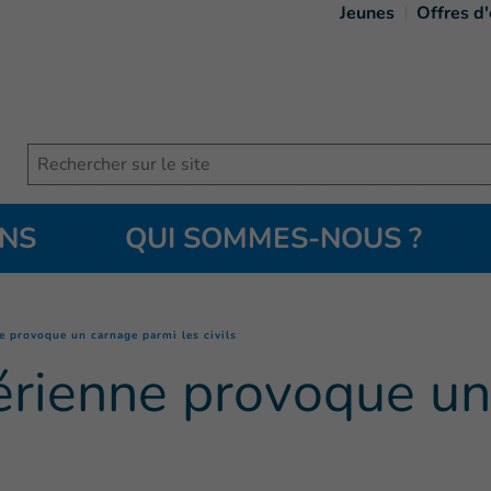
Jeunes
Offres d
Search
ONS
QUI SOMMES-NOUS ?
(
Page courante
)
e provoque un carnage parmi les civils
érienne provoque un
s