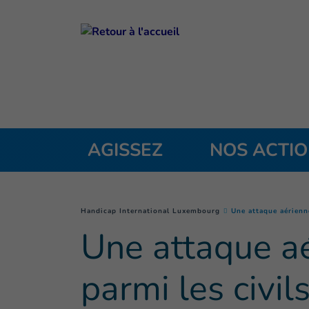
Goto main content
AGISSEZ
NOS ACTI
You are here :
Handicap International Luxembourg
Une attaque aérienn
Une attaque a
parmi les civil