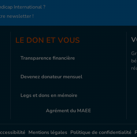
dicap International ?
re newsletter !
LE DON ET VOUS
V
Gr
Transparence financière
bé
ré
Devenez donateur mensuel
Legs et dons en mémoire
Agrément du MAEE
ccessibilité
Mentions légales
Politique de confidentialité
P