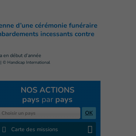
ienne d’une cérémonie funéraire
ombardements incessants contre
e
|
© Handicap International
NOS ACTIONS
pays
par
pays
Pays
OK
Choisir un pays
Carte des missions