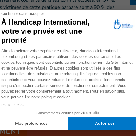
stement courante dans les conflits actuels, en Syrie,
s victimes de cette pratique barbare sont à 90 % des
explosives tuent, provoquent des souffrances et
actures, etc.). Elles sont la cause de handicaps et de
oque le déplacement forcé des populations, détruit des
ions, les écoles et les hôpitaux.
e ces armes n’explose pas à l’impact, générant une
les longtemps après les combats. La présence de
etour des populations dans leurs quartiers une fois
Faites un don dès mainte
MENT