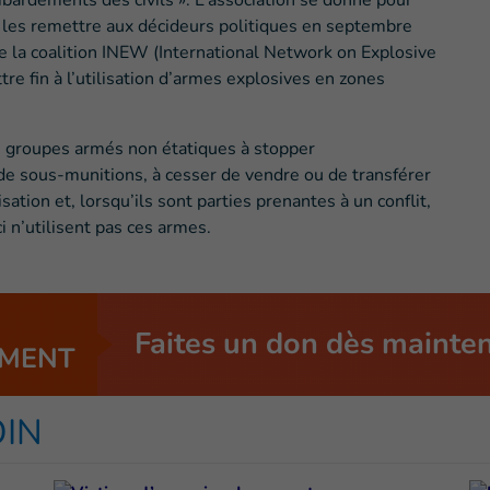
mbardements des civils ». L’association se donne pour
ur les remettre aux décideurs politiques en septembre
e la coalition INEW (International Network on Explosive
re fin à l’utilisation d’armes explosives en zones
es groupes armés non étatiques à stopper
de sous-munitions, à cesser de vendre ou de transférer
tion et, lorsqu’ils sont parties prenantes à un conflit,
ci n’utilisent pas ces armes.
Faites un don dès mainte
MENT
OIN