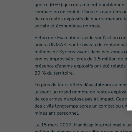
guerre (REG) qui contaminent durablement des
combats ou un conflit. Dans les quartiers ou 
de ces restes explosifs de guerre menace la vi
sociale et économique normale.
Selon une Evaluation rapide sur l’action contr
unies (UNMAS) sur le niveau de contaminatio
millions de Syriens vivent dans des zones con
engins improvisés ; près de 1,5 million de per
présence d’engins explosifs ont été relatés ;
20 % du territoire.
En plus de leurs effets dévastateurs au mome
laissent un grand nombre de restes explosifs 
de ces armes n’explose pas à l’impact. Ces res
des civils longtemps après un combat ou un co
mines antipersonnel.
Le 15 mars 2017, Handicap International a la