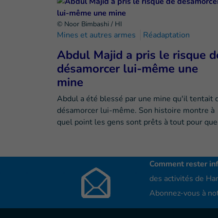
© Noor Bimbashi / HI
Mines et autres armes
Réadaptation
Abdul Majid a pris le risque d
désamorcer lui-même une
mine
Abdul a été blessé par une mine qu'il tentait 
désamorcer lui-même. Son histoire montre à
quel point les gens sont prêts à tout pour qu
Comment rester in
des activités de Han
Abonnez-vous à not