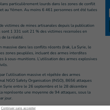
lans particulièrement lourds dans les zones de conflit
e et au Yémen. Au moins 6 461 personnes ont été tuées
de victimes de mines artisanales depuis la publication
s sont 1 331 soit 21 % des victimes recensées en
 de la réalité.
on massive dans les conflits récents (Irak, La Syrie, le
es zones peuplées, incluant des armes interdites
 à sous-munitions. L’utilisation des armes explosives
vils.
par l’utilisation massive et répétée des armes
onal NGO Safety Organisation (INSO), 8656 attaques
en Syrie entre le 26 septembre et le 28 décembre
ela représente une moyenne de 94 attaques, sous la
r jour.
ents et pilonnages laissent des restes explosifs de