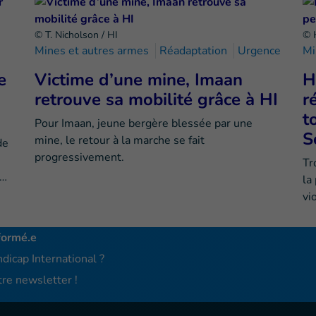
© T. Nicholson / HI
© 
Mines et autres armes
Réadaptation
Urgence
Mi
e
Victime d’une mine, Imaan
H
retrouve sa mobilité grâce à HI
r
t
Pour Imaan, jeune bergère blessée par une
S
mine, le retour à la marche se fait
de
progressivement.
Tr
e…
la
vi
formé.e
dicap International ?
re newsletter !