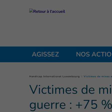
Goto main content
AGISSEZ
NOS ACTI
You are here :
Handicap International Luxembourg
Victimes de mines e
Victimes de mi
guerre : +75 %