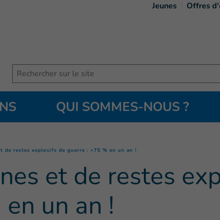
Jeunes
Offres d
Search
ONS
QUI SOMMES-NOUS ?
(
Page courante
)
t de restes explosifs de guerre : +75 % en un an !
nes et de restes exp
 en un an !