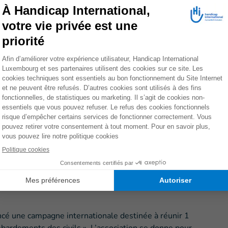
 vastes parties de territoire longtemps après les
les villages touchés par un bombardement, la présence
e des civils et rend impossible le retour à une vie
e les mines du Service de l’action mine des Nations
n en Syrie, publiée en novembre 2016, plus de 3,6
taminées par les restes explosifs de guerre et les
sonnes vivent dans des zones où des incidents liés à la
 la présence d’engins non explosés est rapportée dans
nt de l’attaque, les bombardements et les pilonnages
de guerre dans la mesure où un pourcentage significatif
tes explosifs continuent alors à mettre en danger la vie
nflit. Ils posent une menace identique à celles des
ncé une campagne internationale destinée à réunir 1