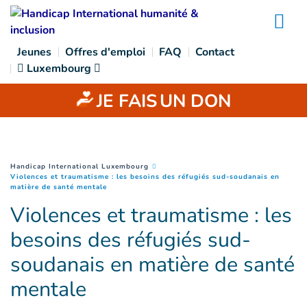
Goto main content
Na
Jeunes
Offres d'emploi
FAQ
Contact
Luxembourg
JE FAIS
UN DON
You are here :
Handicap International Luxembourg
Violences et traumatisme : les besoins des réfugiés sud-soudanais en
(
Page courante
)
matière de santé mentale
Violences et traumatisme : les
besoins des réfugiés sud-
soudanais en matière de santé
mentale