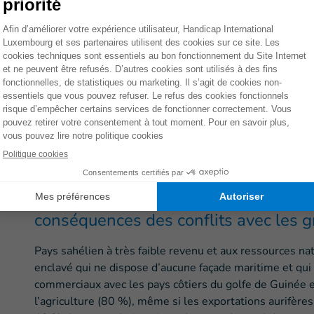
Faites un don dès mainte
MENT
Le Burkina Faso est un pays où plus
le seuil de pauvreté. Les personnes l
par un manque de ressources et d'acc
conséquences des conflits avec les 
Pays sahélien à très faible revenu et aux ressources nat
enclavé qui ne dispose d’aucune façade maritime et qu
commerciaux avec les pays côtiers du golfe de Guinée 
l’agriculture (80 %), même si les exportations aurifère