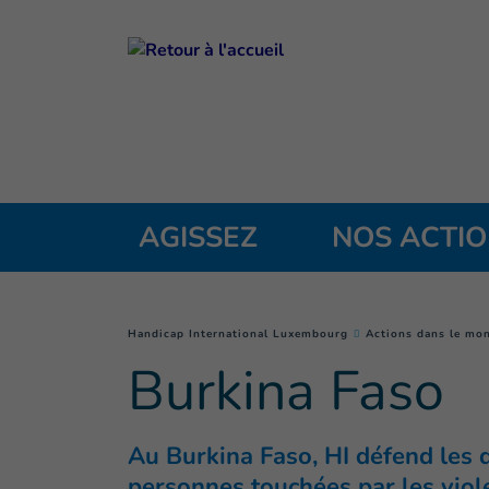
Goto main content
AGISSEZ
NOS ACTI
You are here :
Handicap International Luxembourg
Actions dans le mo
Burkina Faso
Au Burkina Faso, HI défend les 
personnes touchées par les viol