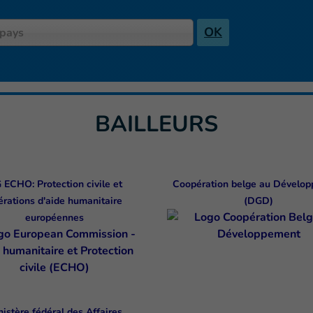
OK
 pays
BAILLEURS
 ECHO: Protection civile et
Coopération belge au Dévelo
érations d'aide humanitaire
(DGD)
européennes
nistère fédéral des Affaires