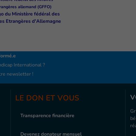
rangères allemand (GFFO)
formé.e
dicap International ?
re newsletter !
LE DON ET VOUS
V
Gr
Transparence financière
bé
ré
Devenez donateur mensuel