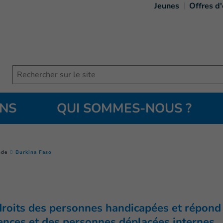
Jeunes
Offres d
Search
ONS
QUI SOMMES-NOUS ?
(
Page courante
)
nde
Burkina Faso
droits des personnes handicapées et répond
ences et des personnes déplacées internes.