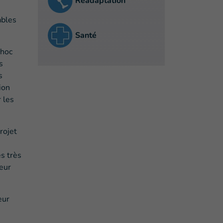
Réadaptation
ables
Santé
choc
s
s
ion
 les
rojet
es très
leur
eur