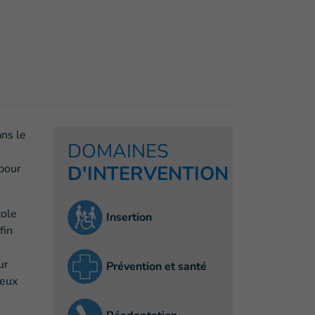
ans le
DOMAINES
 pour
D'INTERVENTION
cole
Insertion
fin
ur
Prévention et santé
jeux