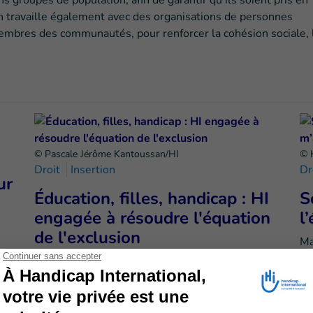
s groupes de population, afin de garantir qu’ils soient pris en
n travaille également avec des organisations de personnes
membres des communautés, pour renforcer la cohésion sociale, 
© Pascale Jérôme Kantoussan/HI
© 
Droit
Insertion
Dr
ur
Éducation, filles, handicap : HI
S
engagée à résoudre l'équation
l
de l'exclusion
Ma
su
Suite à
une étude menée en 2019 au Burkina
on
ap
Faso, au Mali et au Niger
, et à l'occasion de la
Journée internationale de l'éducation le 26…