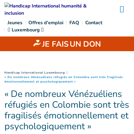
Goto main content
Na
Jeunes
Offres d'emploi
FAQ
Contact
Luxembourg
JE FAIS
UN DON
You are here :
Handicap International Luxembourg
« De nombreux Vénézuéliens réfugiés en Colombie sont très fragilisés
(
Page courante
)
émotionnellement et psychologiquement »
« De nombreux Vénézuéliens
réfugiés en Colombie sont très
fragilisés émotionnellement et
psychologiquement »