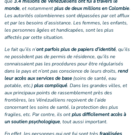
que
3.4 millions de Vénézuéliens ont fui à travers le
monde
, et notamment
plus de deux millions en Colombie
.
Les autorités colombiennes sont dépassées par cet afflux
et par les besoins d’assistance. Les femmes, les enfants,
les personnes âgées et handicapées, sont les plus
affectés par cette situation.
Le fait qu’ils n’
ont parfois plus de papiers d’identité
, qu’ils
ne possèdent pas de permis de résidence, qu’ils ne
connaissaient pas les procédures pour être régularisés
dans le pays et n’ont pas conscience de leurs droits,
rend
leur accès aux services de base
(soins de santé, eau
potable, etc.)
plus compliqué
. Dans les grandes villes, et
aux principaux points de rassemblement près des
frontières, les Vénézuéliens reçoivent de l’aide
concernant les soins de santé, la protection des plus
fragiles, etc. Par contre, ils ont
plus difficilement accès à
un soutien psychologique
, tout aussi important.
En effet, les personnes qui ont fui sont très
fragilisées