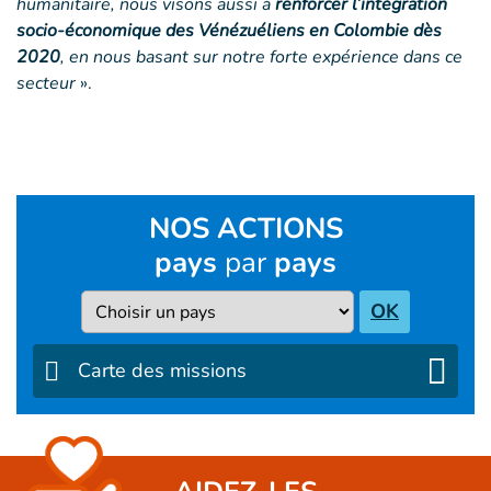
humanitaire, nous visons aussi à
renforcer l’intégration
socio-économique des Vénézuéliens en Colombie dès
2020
, en nous basant sur notre forte expérience dans ce
secteur
».
NOS ACTIONS
pays
par
pays
Pays
OK
Carte des missions