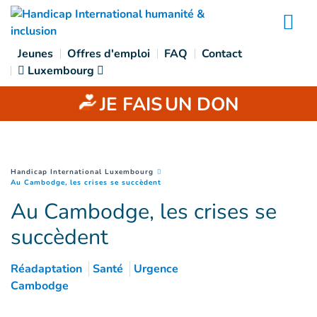
Accès direct au contenu
Na
Jeunes
Offres d'emploi
FAQ
Contact
Luxembourg
JE FAIS
UN DON
You are here :
Handicap International Luxembourg
(
Page courante
)
Au Cambodge, les crises se succèdent
Au Cambodge, les crises se
succèdent
Réadaptation
Santé
Urgence
Cambodge