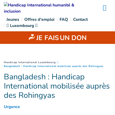
Goto main content
Na
Jeunes
Offres d'emploi
FAQ
Contact
Luxembourg
JE FAIS
UN DON
You are here :
Handicap International Luxembourg
(
Page c
Bangladesh : Handicap International mobilisée auprès des Rohingyas
Bangladesh : Handicap
International mobilisée auprès
des Rohingyas
Urgence