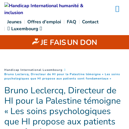
Goto main content
Na
Jeunes
Offres d'emploi
FAQ
Contact
Luxembourg
JE FAIS
UN DON
You are here :
Handicap International Luxembourg
Bruno Leclercq, Directeur de HI pour la Palestine témoigne « Les soins
(
Page cour
psychologiques que HI propose aux patients sont fondamentaux »
Bruno Leclercq, Directeur de
HI pour la Palestine témoigne
« Les soins psychologiques
que HI propose aux patients