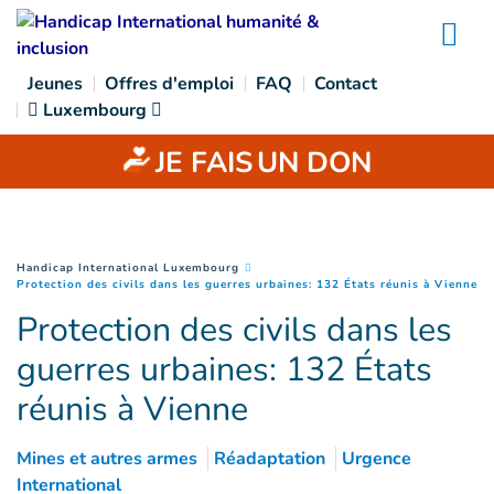
Goto main content
Na
Jeunes
Offres d'emploi
FAQ
Contact
Luxembourg
JE FAIS
UN DON
You are here :
Handicap International Luxembourg
(
P
Protection des civils dans les guerres urbaines: 132 États réunis à Vienne
Protection des civils dans les
guerres urbaines: 132 États
réunis à Vienne
Mines et autres armes
Réadaptation
Urgence
International