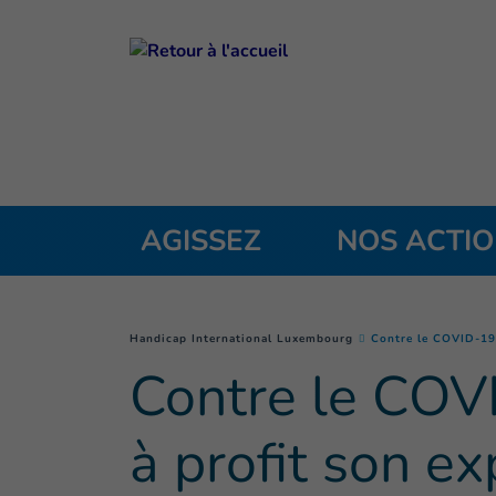
Goto main content
AGISSEZ
NOS ACTI
You are here :
Handicap International Luxembourg
Contre le COVID-19 
Contre le COVI
à profit son e