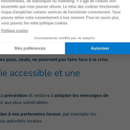
 des populations vulnérables
, notamment les
ées, mais également les personnes vivant en
très
s qui sont particulièrement à risque.
e des systèmes de santé
alliés à des
crises
e 19 mars, le Secrétaire Général de l’ONU Antonio
 face à la progression de l’épidémie dans ces pays.
 doivent être hospitalisés (dont 6% nécessitent des
s pays, seuls, ne pourront pas faire face à la crise
.
e accessible et une
 la
prévention
et veillera à
adapter les messages de
t aux plus vulnérables.
ien à nos partenaires locaux
, par exemple les
ux autorités locales.