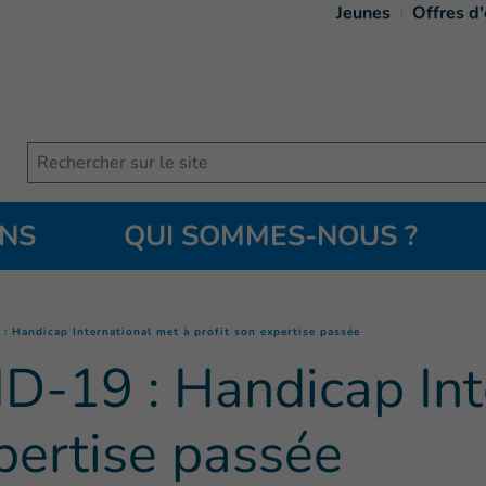
Jeunes
Offres d
Search
ONS
QUI SOMMES-NOUS ?
(
Page courante
)
: Handicap International met à profit son expertise passée
D-19 : Handicap Int
xpertise passée