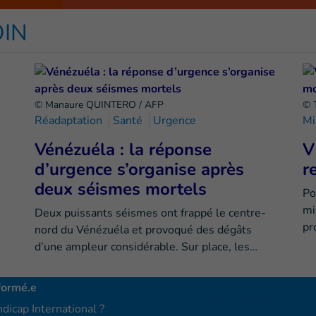
OIN
© Manaure QUINTERO / AFP
© 
Réadaptation
Santé
Urgence
Mi
Vénézuéla : la réponse
V
d’urgence s’organise après
r
deux séismes mortels
Po
mi
Deux puissants séismes ont frappé le centre-
pr
nord du Vénézuéla et provoqué des dégâts
d’une ampleur considérable. Sur place, les…
formé.e
dicap International ?