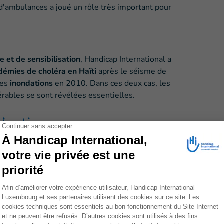
d'ambulances a joué un rôle très important pour
e et de sensibilisation
, Handicap International a
démies de choléra en Haïti
après le séisme de
les
inondations
en 2010. Dans ces deux cas, les
rables se sont révélées essentielles.
d’action
, l’association étudie les meilleures modalités
nécessaires pour les mettre en œuvre. Nos
tratégies de réponse au Covid-19
mises en œuvre
nés et par tous les acteurs de la réponse à la
nérables Covid-19