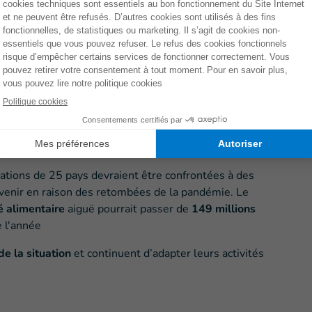
ore dans une
phase d’urgence
, puisque la
dans certains pays comme en
l'Inde (6
ées)
, la Colombie, le Pérou, le Bangladesh,
issent une évolution inquiétante également
ette épidémie a un impact considérable sur
n et la sécurité alimentaire.»
ations de 25 pays devraient être confrontées à des
 venir en raison des retombées de la pandémie. Le
é alimentaire
aiguë pourrait passer de
149 millions
e l'année
de la situation
et continuent d’adapter leurs activités