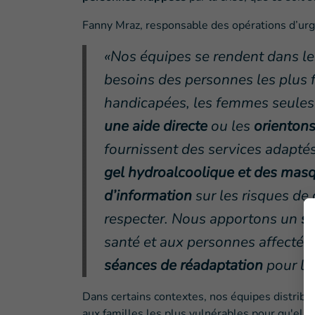
Fanny Mraz, responsable des opérations d’urg
«Nos équipes se rendent dans le
besoins des personnes les plus 
handicapées, les femmes seules 
une aide directe
ou les
orientons
fournissent des services adapté
gel hydroalcoolique et des mas
d’information
sur les risques de
respecter. Nous apportons un
so
santé et aux personnes affectée
séances de réadaptation
pour les
Dans certains contextes, nos équipes distribue
aux familles les plus vulnérables pour qu'elle