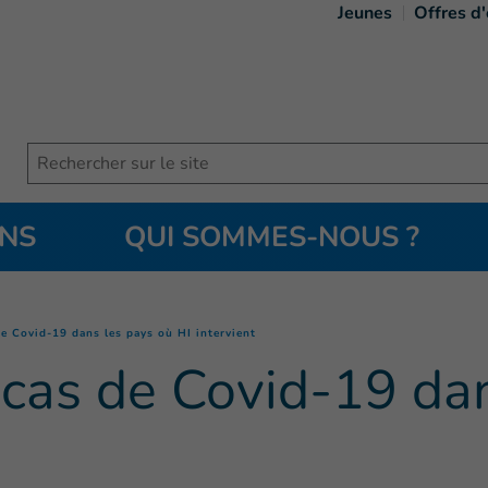
Jeunes
Offres d
Search
ONS
QUI SOMMES-NOUS ?
(
Page courante
)
de Covid-19 dans les pays où HI intervient
 cas de Covid-19 da