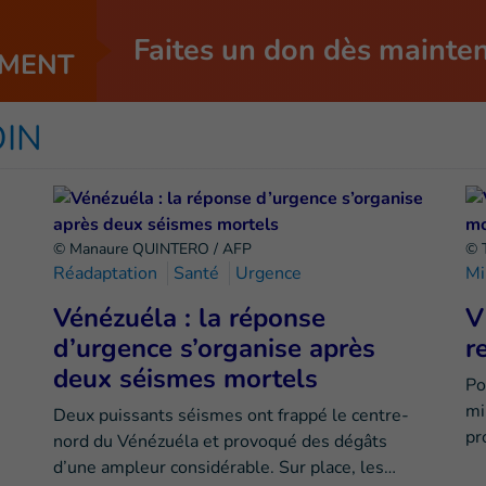
Faites un don dès mainte
MENT
OIN
© Manaure QUINTERO / AFP
© 
Réadaptation
Santé
Urgence
Mi
Vénézuéla : la réponse
V
d’urgence s’organise après
r
deux séismes mortels
Po
mi
Deux puissants séismes ont frappé le centre-
pr
nord du Vénézuéla et provoqué des dégâts
d’une ampleur considérable. Sur place, les…