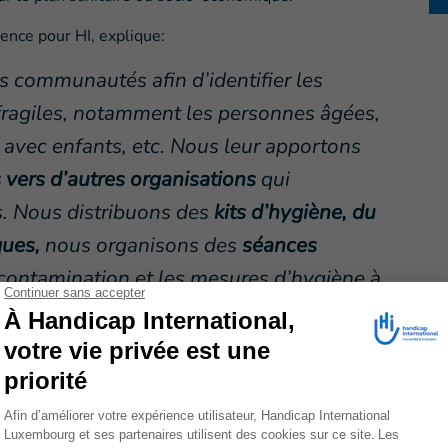
ence pour HI, explique:
s communautés afin d’identifier les
fragiles, notamment les personnes âgées,
avec enfants, etc. Nous leur apportons
 vers d’autres organisations
qui
s. Nous distribuons des
kits d’hygiène, du
ques,
nous organisons des
séances
 contamination et les mesures d’hygiène à
utien psychosocial
aux personnels de
s par cette épidémie. Nous menons des
 patients qui en ont besoin.»
nt de la nourriture et apportent un soutien financier
s puissent subvenir à leur besoins de base.