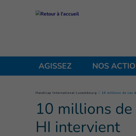
Goto main content
AGISSEZ
NOS ACTI
You are here :
Handicap International Luxembourg
10 millions de cas 
10 millions de
HI intervient