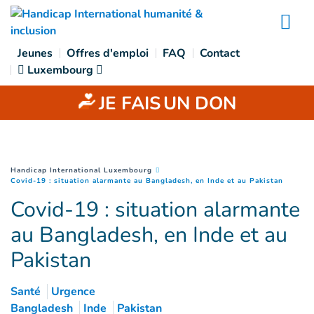
Accès direct au contenu
Na
Jeunes
Offres d'emploi
FAQ
Contact
Luxembourg
JE FAIS
UN DON
You are here :
Handicap International Luxembourg
(
Page c
Covid-19 : situation alarmante au Bangladesh, en Inde et au Pakistan
Covid-19 : situation alarmante
au Bangladesh, en Inde et au
Pakistan
Santé
Urgence
Bangladesh
Inde
Pakistan