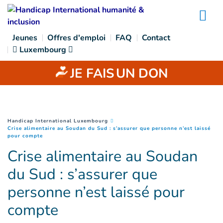
Goto main content
Na
Jeunes
Offres d'emploi
FAQ
Contact
Luxembourg
JE FAIS
UN DON
You are here :
Handicap International Luxembourg
Crise alimentaire au Soudan du Sud : s’assurer que personne n’est laissé
(
Page courante
)
pour compte
Crise alimentaire au Soudan
du Sud : s’assurer que
personne n’est laissé pour
compte