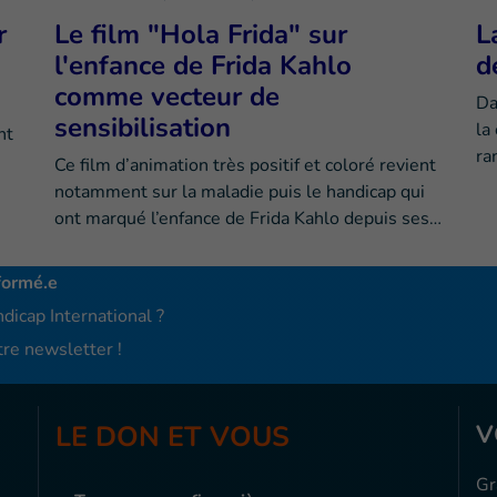
r
Le film "Hola Frida" sur
L
l'enfance de Frida Kahlo
d
comme vecteur de
Da
sensibilisation
la
nt
ra
Ce film d’animation très positif et coloré revient
notamment sur la maladie puis le handicap qui
ont marqué l’enfance de Frida Kahlo depuis ses…
formé.e
dicap International ?
re newsletter !
LE DON ET VOUS
V
Gr