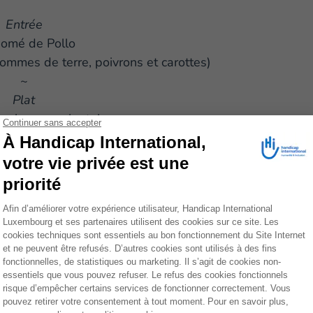
Entrée
omé de Pollo
ommes de terre, poivrons et carottes)
~
Plat
ou banane plantains
t ou viande hachée accompagnés
aditionnelles colombiennes
 et Guacamole)