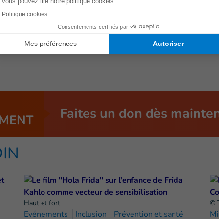
hi.org
e 48 heures à l’avance devra faire l’objet d’un paiement
Faites un don dès mainte
MENT
OIN
Haut et fort
© T
Evénements
Inclusion
Prévention et santé
Mi