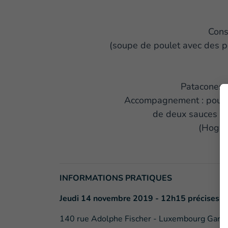
Cons
(soupe de poulet avec des p
Patacones 
Accompagnement : poule
de deux sauces tr
(Hogao
INFORMATIONS PRATIQUES
Jeudi 14 novembre 2019 - 12h15 précises
140 rue Adolphe Fischer - Luxembourg Gare