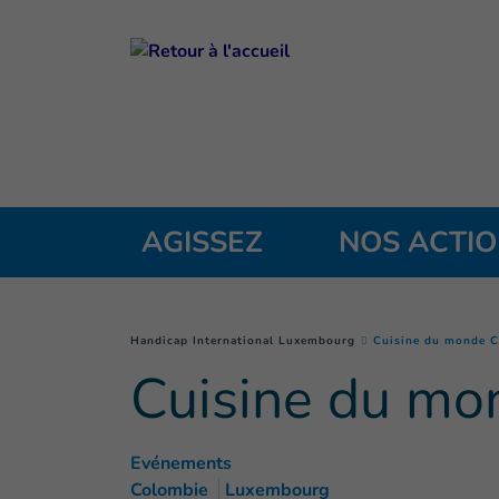
Goto main content
AGISSEZ
NOS ACTI
You are here :
Handicap International Luxembourg
Cuisine du monde 
Cuisine du mo
Evénements
Colombie
Luxembourg