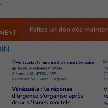
e.
Faites un don dès mainte
MENT
OIN
© Manaure QUINTERO / AFP
© 
Réadaptation
Santé
Urgence
Mi
Vénézuéla : la réponse
V
d’urgence s’organise après
r
deux séismes mortels
Po