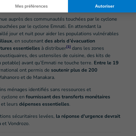
venue auprès des communautés touchées par le cyclone
ouchées par le cyclone Emnati. En attendant la
illé jour et nuit pour aider les populations vulnérables
iliaux
, en soutenant
des abris d’évacuation
[1]
itures essentielles
à distribuer
dans les zones
stiquaires, des ustensiles de cuisine, des kits de
au potable) avant qu’Emnati ne touche terre.
Entre le 19
rnational ont permis de
soutenir plus de 200
Mahanoro et de Manakara.
ins ménages identifiés sans ressources et
r cyclone en
fournissant des transferts monétaires
et leurs
dépenses essentielles
.
ctions sécuritaires levées,
la réponse d'urgence devrait
a et Vondrozo.