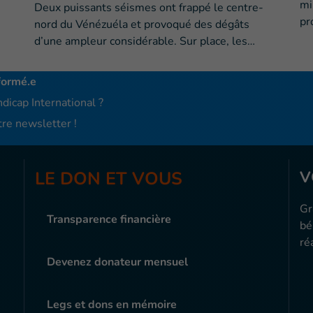
mi
Deux puissants séismes ont frappé le centre-
pr
nord du Vénézuéla et provoqué des dégâts
d’une ampleur considérable. Sur place, les…
formé.e
dicap International ?
re newsletter !
LE DON ET VOUS
V
Gr
Transparence financière
bé
ré
Devenez donateur mensuel
Legs et dons en mémoire