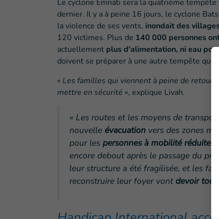
Le cyclone Emnati sera la quatrième tempête 
dernier. Il y a à peine 16 jours, le cyclone Bat
la violence de ses vents,
inondait des villages
120 victimes. Plus de
140 000 personnes ont
actuellement
plus d'alimentation, ni eau potab
doivent se préparer à une autre tempête que 
« Les familles qui viennent à peine de retourn
mettre en sécurité »
, explique Livah.
« Les routes et les moyens de transpor
nouvelle
évacuation
vers des zones m
pour les
personnes à mobilité réduite e
encore debout après le passage du prem
leur structure a été fragilisée, et les 
reconstruire leur foyer vont
devoir tou
Handicap International acco