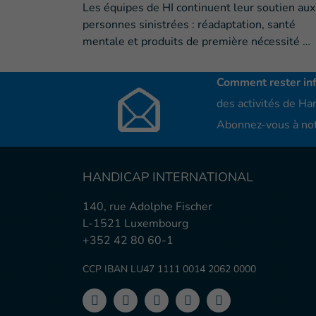
Les équipes de HI continuent leur soutien aux
personnes sinistrées : réadaptation, santé
mentale et produits de première nécessité …
Comment rester in
des activités de Han
Abonnez-vous à not
HANDICAP INTERNATIONAL
140, rue Adolphe Fischer
L-1521 Luxembourg
+352 42 80 60-1
CCP IBAN LU47 1111 0014 2062 0000