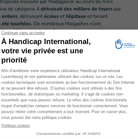
tropicale essuyée par Madagascar au cours du mois
sirai de catégorie 4
détruisait des milliers de foyers
par
 entiers
, détruisant
écoles
et
hôpitaux
et faisant
 été touchées
. De nombreux Malgaches n’ont
le, ni l’électricité, ni même un abri
, alors qu’ils
l’on annonce de même intensité.
er chez elles doivent une fois encore fuir pour se
t sont encore endommagés, ce qui rend cette
oins exposées
encore plus difficile
, notamment
t les personnes âgées
. Les bâtiments qui sont
ier cyclone ont plus de risque de s’effondrer car
familles qui viennent à peine de commencer à
t recommencer
... »
mpagne dans l’avant et l’après-