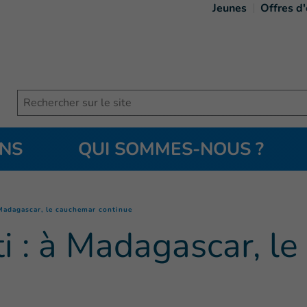
Jeunes
Offres d
Search
ONS
QUI SOMMES-NOUS ?
(
Page courante
)
Madagascar, le cauchemar continue
i : à Madagascar, l