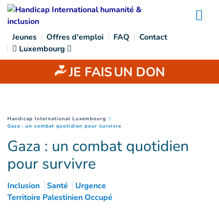
Goto main content
Na
Jeunes
Offres d'emploi
FAQ
Contact
Luxembourg
JE FAIS
UN DON
You are here :
Handicap International Luxembourg
(
Page courante
)
Gaza : un combat quotidien pour survivre
Gaza : un combat quotidien
pour survivre
Inclusion
Santé
Urgence
Territoire Palestinien Occupé