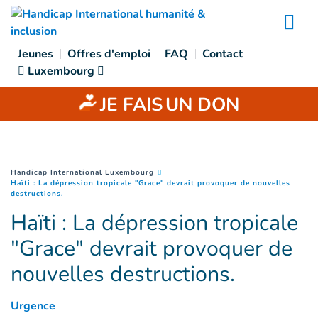
Accès direct au contenu
Na
Jeunes
Offres d'emploi
FAQ
Contact
Luxembourg
JE FAIS
UN DON
You are here :
Handicap International Luxembourg
Haïti : La dépression tropicale "Grace" devrait provoquer de nouvelles
(
Page courante
)
destructions.
Haïti : La dépression tropicale
"Grace" devrait provoquer de
nouvelles destructions.
Urgence