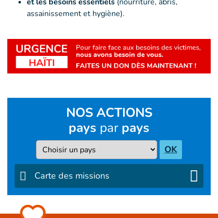
et les besoins essentiels
(nourriture, abris,
assainissement et hygiène).
NOS ACTIONS
pays
par
pays
Pays
OK
Carte des missions