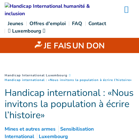
Goto main content
Na
Jeunes
Offres d'emploi
FAQ
Contact
Luxembourg
JE FAIS
UN DON
You are here :
Handicap International Luxembourg
(
Pag
Handicap international : «Nous invitons la population à écrire l’histoire»
Handicap international : «Nous
invitons la population à écrire
l’histoire»
Mines et autres armes
Sensibilisation
International
Luxembourg