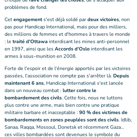
critique de
faire changer les choses
, de s'attaquer aux
problèmes de fond.
Cet
engagement
s'est déjà soldé par
deux victoires
, non
pas pour Handicap International, mais pour des milliers,
des millions de femmes et d'hommes à travers le monde
: le
traité d'Ottawa
interdisant les mines anti-personnel
en 1997, ainsi que les
Accords d'Oslo
interdisant les
armes à sous-munition en 2008.
Forte de l'espoir et de l'énergie apportés par les victoires
passées, l'association ne compte pas s'arrêter là.
Depuis
maintenant 6 ans
, Handicap International s'est lancée
dans un nouveau combat :
lutter contre le
bombardement des civils
. Cette fois, nous ne luttons
plus contre une arme, mais bien contre une pratique
militaire barbare et inacceptable :
90 % des victimes de
bombardements en zones peuplées sont des civils
. Idlib,
Sanaa, Raqqa, Mossoul, Donetsk et récemment Gaza…
ces villes bombardées sont devenues le symbole du