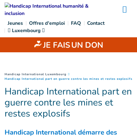
Goto main content
Na
Jeunes
Offres d'emploi
FAQ
Contact
Luxembourg
JE FAIS
UN DON
You are here :
Handicap International Luxembourg
(
P
Handicap International part en guerre contre les mines et restes explosifs
Handicap International part en
guerre contre les mines et
restes explosifs
Handicap International démarre des