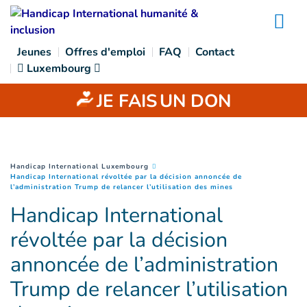
Goto main content
Na
Jeunes
Offres d'emploi
FAQ
Contact
Luxembourg
JE FAIS
UN DON
You are here :
Handicap International Luxembourg
Handicap International révoltée par la décision annoncée de
(
Page courante
)
l’administration Trump de relancer l’utilisation des mines
Handicap International
révoltée par la décision
annoncée de l’administration
Trump de relancer l’utilisation