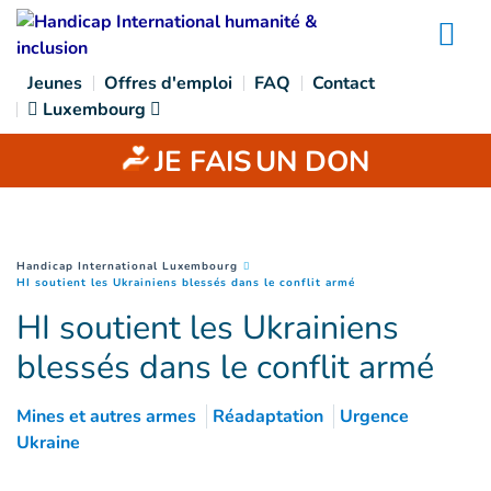
Goto main content
Na
Jeunes
Offres d'emploi
FAQ
Contact
Luxembourg
JE FAIS
UN DON
You are here :
Handicap International Luxembourg
(
Page courante
)
HI soutient les Ukrainiens blessés dans le conflit armé
HI soutient les Ukrainiens
blessés dans le conflit armé
Mines et autres armes
Réadaptation
Urgence
Ukraine