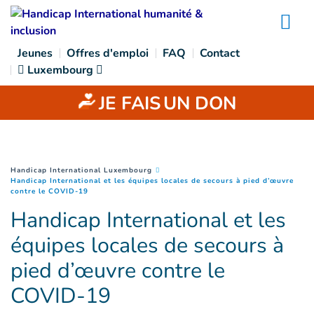
Goto main content
Na
Jeunes
Offres d'emploi
FAQ
Contact
Luxembourg
JE FAIS
UN DON
You are here :
Handicap International Luxembourg
Handicap International et les équipes locales de secours à pied d’œuvre
(
Page courante
)
contre le COVID-19
Handicap International et les
équipes locales de secours à
pied d’œuvre contre le
COVID-19