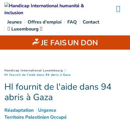
Goto main content
Na
Jeunes
Offres d'emploi
FAQ
Contact
Luxembourg
JE FAIS
UN DON
You are here :
Handicap International Luxembourg
(
Page courante
)
HI fournit de l'aide dans 94 abris à Gaza
HI fournit de l'aide dans 94
abris à Gaza
Réadaptation
Urgence
Territoire Palestinien Occupé