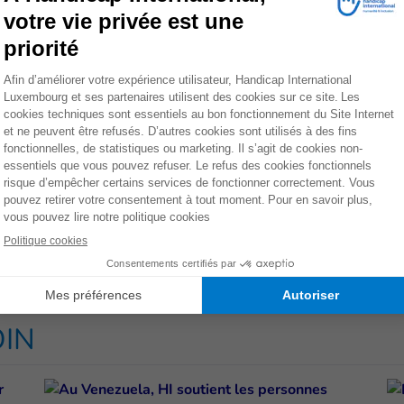
nge, centre-ville, Gasperich, Hesperange et Strassen
t motivées pour relever le défi de collecter assez pour
mme Khendo et Nirmala !
portage sur Khendo et Nirmala sur
Faites un don dès mainte
MENT
OIN