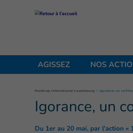
Goto main content
AGISSEZ
NOS ACTI
You are here :
Handicap International Luxembourg
Igorance, un coiffeur
Igorance, un coi
Du 1er au 20 mai, par l’action «