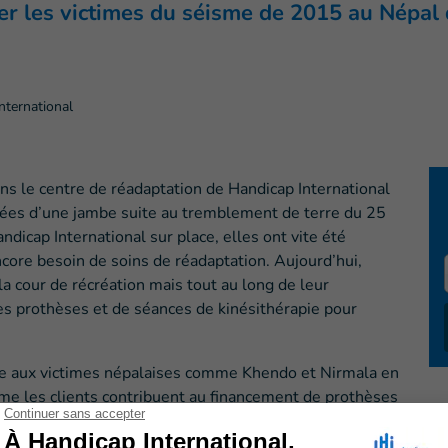
r les victimes du séisme de 2015 au Népal 
nternational
s le centre de réadaptation de Handicap International
tées d’une jambe suite au tremblement de terre du 25
ndicap International sur place, elles ont vite été
ncore besoin de soins de réadaptation. Aujourd’hui,
la cour de récréation mais tout au long de leur
les prothèses et de séances de kinésithérapie pour
ide aux victimes népalaises comme Khendo et Nirmala en
e les clients contribuent au financement de prothèses
réduction de 5€ sur leur prochain achat de service et la