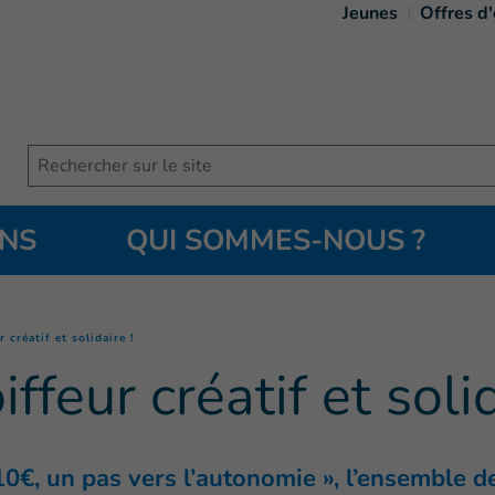
Jeunes
Offres d
Search
ONS
QUI SOMMES-NOUS ?
(
Page courante
)
 créatif et solidaire !
ffeur créatif et solid
 10€, un pas vers l’autonomie », l’ensemble d