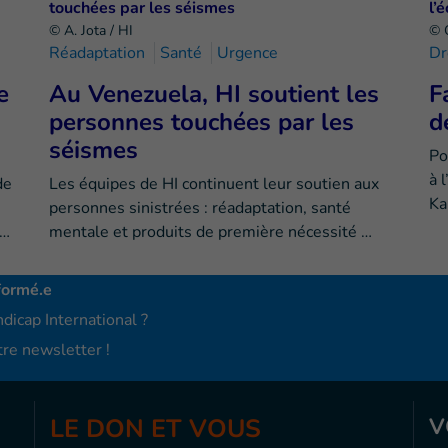
© A. Jota / HI
© 
Réadaptation
Santé
Urgence
Dr
e
Au Venezuela, HI soutient les
F
personnes touchées par les
d
séismes
Po
à 
de
Les équipes de HI continuent leur soutien aux
Ka
personnes sinistrées : réadaptation, santé
e…
mentale et produits de première nécessité …
formé.e
dicap International ?
re newsletter !
LE DON ET VOUS
V