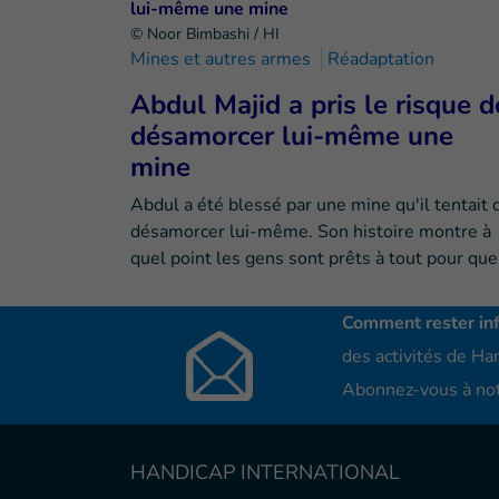
© Noor Bimbashi / HI
Mines et autres armes
Réadaptation
Abdul Majid a pris le risque d
désamorcer lui-même une
mine
Abdul a été blessé par une mine qu'il tentait 
désamorcer lui-même. Son histoire montre à
quel point les gens sont prêts à tout pour qu
Comment rester in
des activités de Han
Abonnez-vous à not
HANDICAP INTERNATIONAL