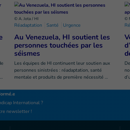
© A. Jota / HI
© 
Réadaptation
Santé
Urgence
Ré
e
Au Venezuela, HI soutient les
V
personnes touchées par les
d
séismes
d
de
Les équipes de HI continuent leur soutien aux
De
personnes sinistrées : réadaptation, santé
no
e…
mentale et produits de première nécessité …
d’
formé.e
dicap International ?
re newsletter !