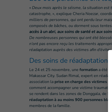
«
Deux mois après le séisme, la situation est 
catastrophe,
», explique Cheria Noezar, coordi
milliers de personnes, qui ont perdu leur mais
composés de bâches, ou dorment sous tentes
accès à un abri, aux soins de santé et aux soi
De nombreuses personnes qui ont été blessées
n’ont pas encore reçu les traitements appropri
réadaptation auprès des victimes afin d’éviter
Des soins de réadaptation 
Le 24 et 25 novembre, une
formation
a été o
Makassar City. Sudan Rimal, expert en réadapt
association la
prise en charge des victimes s
comment accompagner une victime traumatisée,
se rendent dans les zones de Donggala, de Sigi
réadaptation à au moins 900 personnes ble
membres de la famille.