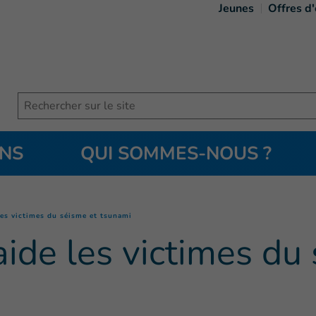
Jeunes
Offres d
Search
ONS
QUI SOMMES-NOUS ?
(
Page courante
)
 les victimes du séisme et tsunami
aide les victimes du