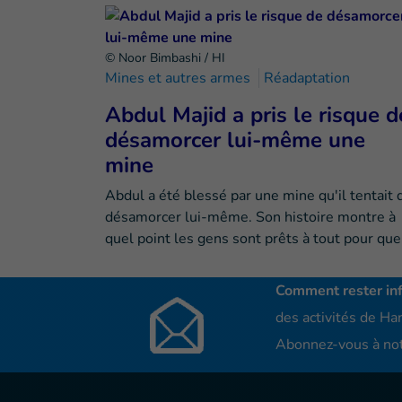
© Noor Bimbashi / HI
Mines et autres armes
Réadaptation
Abdul Majid a pris le risque d
désamorcer lui-même une
mine
Abdul a été blessé par une mine qu'il tentait 
désamorcer lui-même. Son histoire montre à
quel point les gens sont prêts à tout pour qu
Comment rester in
des activités de Han
Abonnez-vous à not