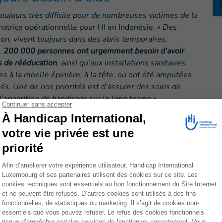
toujours très difficile pour de nombreuses victimes de la
natrice opérationnelle pour HI en Indonésie. «
Des
on, vivent toujours dans des abris temporaires,
.
200 000 personnes ont urgemment besoin d’avoir
ns de rééducation
, ainsi qu’aux installations sanitaires.
 à la moelle épinière, à la tête, ou ont été amputées
és. Une de nos priorités est d’assurer des soins de
 l’apparition de handicaps sur le long terme
».
d’urgence
rganisée, en collaboration avec l’association IFI, à
ation pour HI au Népal, a enseigné à dix kinés de cette
uite à une urgence
: comment
masser un moignon
,
 etc. Suite à cette formation, les kinésithérapeutes
 et de Palu. Ils vont p
rodiguer des soins de
ssées
et enseigneront les gestes essentiels aux