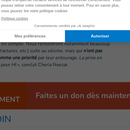
 d’être aidés
les plus fragiles
en se rendant à leur domicile, et les
ires afin qu’elles puissent bénéficier d’autres services
naissent pas leurs droits à Palu. Leurs besoins sont
ris en compte. Nous rencontrons notamment beaucoup
ractures, etc.) suite au séisme, mais qui
n’ont pas
 comme une priorité
par leur entourage. La prise en
 pour HI
», conclut Cheria Noezar.
Faites un don dès mainte
MENT
OIN