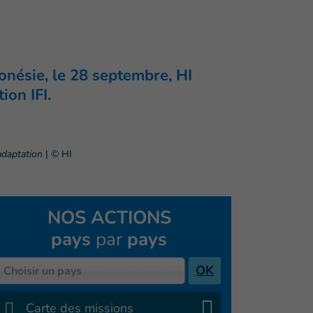
onésie, le 28 septembre, HI
ion IFI.
adaptation
|
© HI
NOS ACTIONS
pays
par
pays
Pays
OK
Choisir un pays
Carte des missions