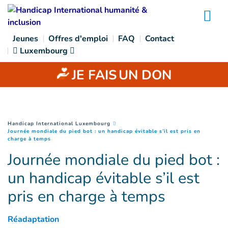
Goto main content
Na
Jeunes
Offres d'emploi
FAQ
Contact
Luxembourg
JE FAIS
UN DON
You are here :
Handicap International Luxembourg
Journée mondiale du pied bot : un handicap évitable s’il est pris en
(
Page courante
)
charge à temps
Journée mondiale du pied bot :
un handicap évitable s’il est
pris en charge à temps
Réadaptation