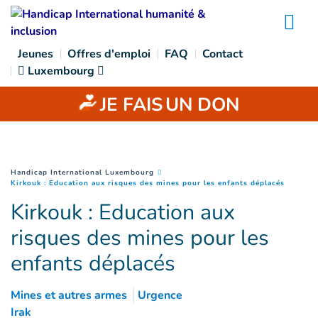
Goto main content
Na
Jeunes
Offres d'emploi
FAQ
Contact
Luxembourg
JE FAIS
UN DON
You are here :
Handicap International Luxembourg
(
Page c
Kirkouk : Education aux risques des mines pour les enfants déplacés
Kirkouk : Education aux
risques des mines pour les
enfants déplacés
Mines et autres armes
Urgence
Irak