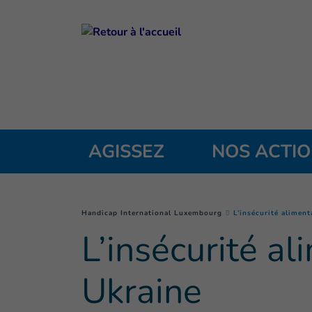
Goto main content
AGISSEZ
NOS ACTI
You are here :
Handicap International Luxembourg
L’insécurité alimen
L’insécurité a
Ukraine