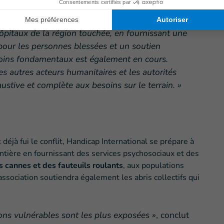
ôpitaux de la région touchée, en fournissant une
pour les personnes blessées et un soutien
soins fondamentaux est également en cours.
es autres acteurs humanitaires et les autorités
stive et complète aux besoins sur le terrain. »
déjà fui le conflit, Handicap International se prépare à
rontière en fournissant des services psychosociaux et des
s cannes et des fauteuils roulants
, aux populations
ssociation soutiendra également les abris collectifs qui
ons vulnérables sont les plus exposées »
, conclut