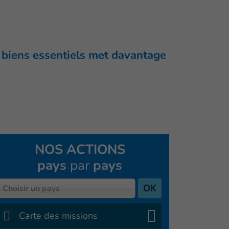
e biens essentiels met davantage
NOS ACTIONS
pays
par
pays
Pays
OK
Choisir un pays
Carte des missions