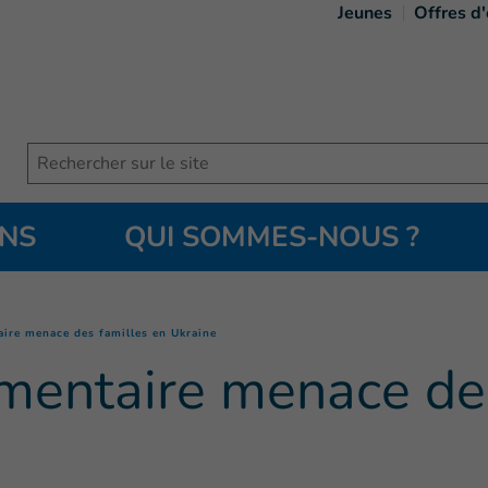
Jeunes
Offres d
Search
ONS
QUI SOMMES-NOUS ?
(
Page courante
)
taire menace des familles en Ukraine
limentaire menace de