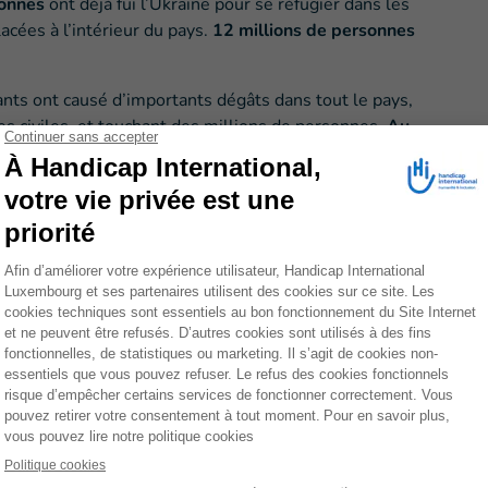
sonnes
ont déjà fui l’Ukraine pour se réfugier dans les
acées à l’intérieur du pays.
12 millions de personnes
ts ont causé d’importants dégâts dans tout le pays,
es civiles, et touchant des millions de personnes.
Au
ttaqués
et plus de 320 structures éducatives auraient
e faisant état de 59 structures éducatives
it à l’éducation de 5,7 millions d’enfants et prive des
tamment les deux millions de personnes atteintes de
lions de personnes handicapées pouvant avoir besoin de
fie les priorités
cialistes de Handicap International présents en Ukraine,
ieurs domaines prioritaires en préparant leur