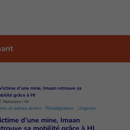
nant
T. Nicholson / HI
nes et autres armes
Réadaptation
Urgence
ictime d’une mine, Imaan
etrouve sa mobilité grâce à HI