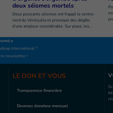
deux séismes mortels
Po
mi
Deux puissants séismes ont frappé le centre-
pr
nord du Vénézuéla et provoqué des dégâts
d’une ampleur considérable. Sur place, les…
formé.e
dicap International ?
re newsletter !
LE DON ET VOUS
V
Gr
Transparence financière
bé
ré
Devenez donateur mensuel