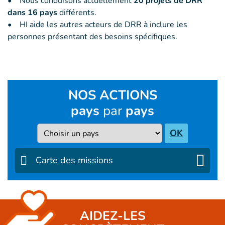
• Nous conduisons actuellement
20 projets de DRR
dans 16 pays
différents.
• HI aide les autres acteurs de DRR à inclure les
personnes présentant des besoins spécifiques.
NOS ACTIONS
pays
par
pays
Pays
OK
Carte des missions
AIDEZ-LES