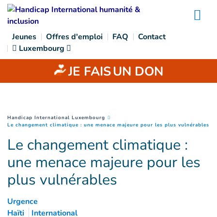
Goto main content
Na
Jeunes
Offres d'emploi
FAQ
Contact
Luxembourg
JE FAIS
UN DON
You are here :
Handicap International Luxembourg
(
P
Le changement climatique : une menace majeure pour les plus vulnérables
Le changement climatique :
une menace majeure pour les
plus vulnérables
Urgence
Haïti
International