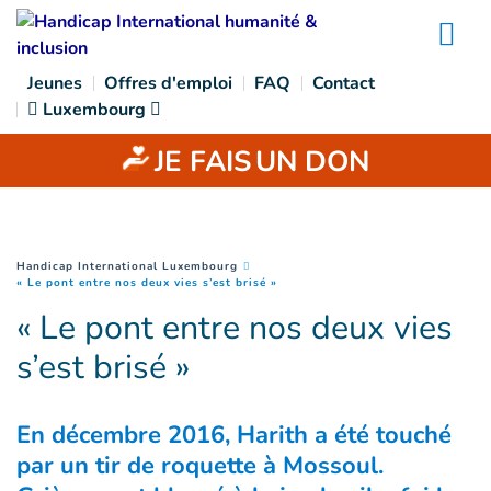
Goto main content
Na
Jeunes
Offres d'emploi
FAQ
Contact
Luxembourg
JE FAIS
UN DON
You are here :
Handicap International Luxembourg
(
Page courante
)
« Le pont entre nos deux vies s’est brisé »
« Le pont entre nos deux vies
s’est brisé »
En décembre 2016, Harith a été touché
par un tir de roquette à Mossoul.