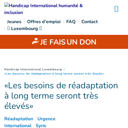
Goto main content
Na
Jeunes
Offres d'emploi
FAQ
Contact
Luxembourg
JE FAIS
UN DON
You are here :
Handicap International Luxembourg
(
Page courante
«Les besoins de réadaptation à long terme seront très élevés»
«Les besoins de réadaptation
à long terme seront très
élevés»
Réadaptation
Urgence
International
Syrie