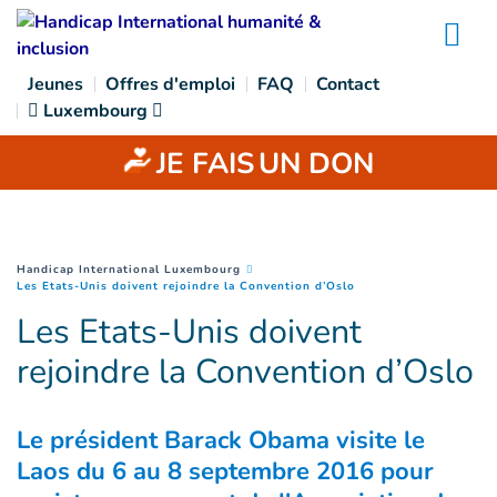
Goto main content
Na
Jeunes
Offres d'emploi
FAQ
Contact
Luxembourg
JE FAIS
UN DON
You are here :
Handicap International Luxembourg
(
Page courante
)
Les Etats-Unis doivent rejoindre la Convention d’Oslo
Les Etats-Unis doivent
rejoindre la Convention d’Oslo
Le président Barack Obama visite le
Laos du 6 au 8 septembre 2016 pour