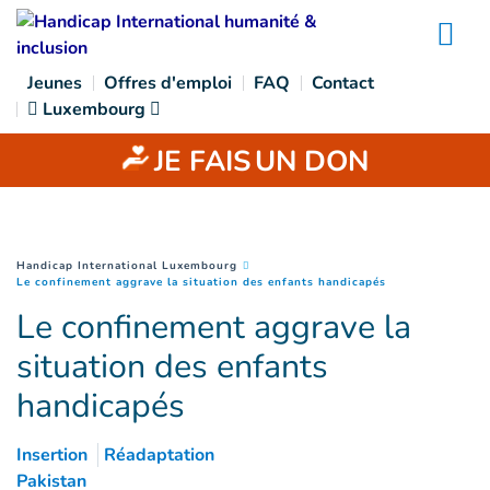
Goto main content
Na
Jeunes
Offres d'emploi
FAQ
Contact
Luxembourg
JE FAIS
UN DON
You are here :
Handicap International Luxembourg
(
Page courante
)
Le confinement aggrave la situation des enfants handicapés
Le confinement aggrave la
situation des enfants
handicapés
Insertion
Réadaptation
Pakistan