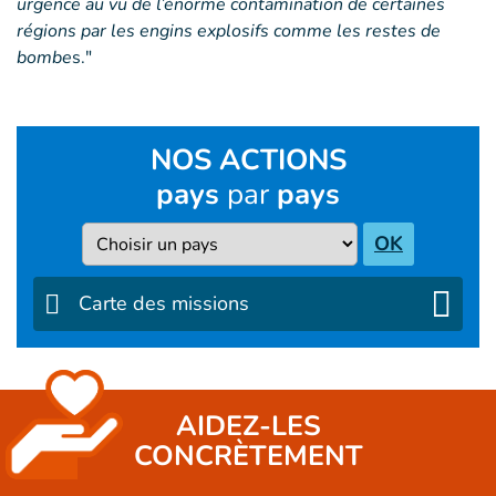
urgence au vu de l’énorme contamination de certaines
régions par les engins explosifs comme les restes de
bombe
s."
NOS ACTIONS
pays
par
pays
Pays
OK
Carte des missions
AIDEZ-LES
CONCRÈTEMENT