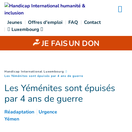
Goto main content
Na
Jeunes
Offres d'emploi
FAQ
Contact
Luxembourg
JE FAIS
UN DON
You are here :
Handicap International Luxembourg
(
Page courante
)
Les Yéménites sont épuisés par 4 ans de guerre
Les Yéménites sont épuisés
par 4 ans de guerre
Réadaptation
Urgence
Yémen